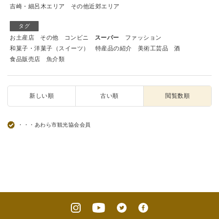
吉崎・細呂木エリア
その他近郊エリア
タグ
お土産店
その他
コンビニ
スーパー
ファッション
和菓子・洋菓子（スイーツ）
特産品の紹介
美術工芸品
酒
食品販売店
魚介類
新しい順
古い順
閲覧数順
・・・あわら市観光協会会員