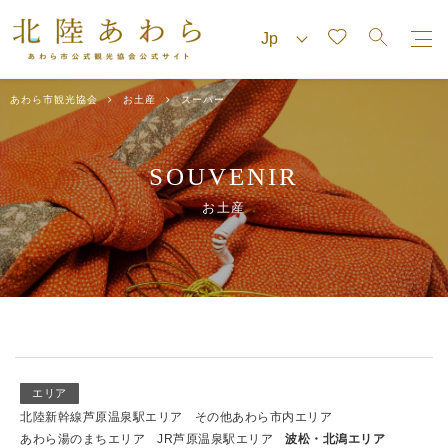
あわら市観光協会
お土産
スーパー
SOUVENIR
お土産
エリア
北陸新幹線芦原温泉駅エリア
その他あわら市内エリア
あわら湯のまちエリア
JR芦原温泉駅エリア
波松・北潟エリア