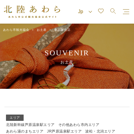
あわら市観光協会
お土産
食品販売店
SOUVENIR
お土産
エリア
北陸新幹線芦原温泉駅エリア
その他あわら市内エリア
あわら湯のまちエリア
JR芦原温泉駅エリア
波松・北潟エリア