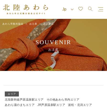
あわら市観光協会
お土産
お土産店
SOUVENIR
お土産
エリア
北陸新幹線芦原温泉駅エリア
その他あわら市内エリア
あわら湯のまちエリア
JR芦原温泉駅エリア
波松・北潟エリア