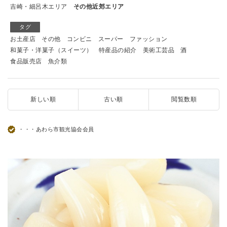
吉崎・細呂木エリア
その他近郊エリア
タグ
お土産店
その他
コンビニ
スーパー
ファッション
和菓子・洋菓子（スイーツ）
特産品の紹介
美術工芸品
酒
食品販売店
魚介類
新しい順
古い順
閲覧数順
・・・あわら市観光協会会員