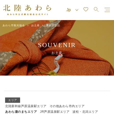
あわら市観光協会
お土産
美術工芸品
SOUVENIR
お土産
エリア
北陸新幹線芦原温泉駅エリア
その他あわら市内エリア
あわら湯のまちエリア
JR芦原温泉駅エリア
波松・北潟エリア