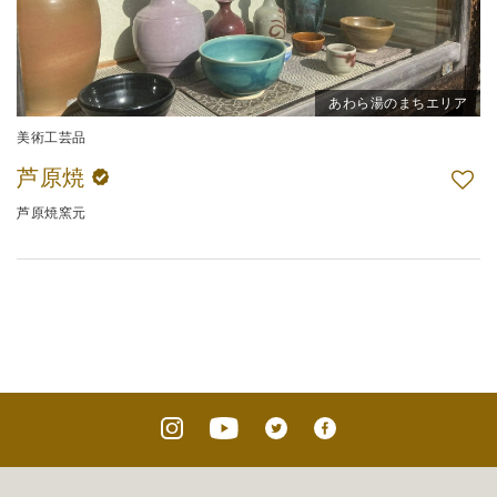
あわら湯のまちエリア
美術工芸品
芦原焼
芦原焼窯元