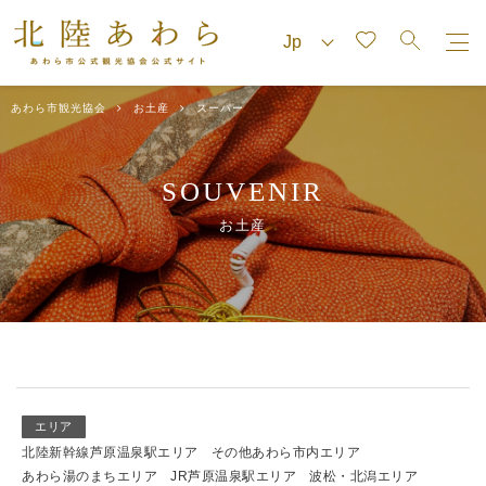
あわら市観光協会
お土産
スーパー
SOUVENIR
お土産
エリア
北陸新幹線芦原温泉駅エリア
その他あわら市内エリア
あわら湯のまちエリア
JR芦原温泉駅エリア
波松・北潟エリア