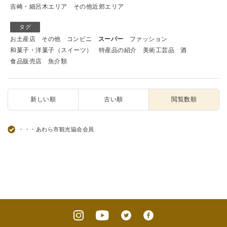
吉崎・細呂木エリア
その他近郊エリア
タグ
お土産店
その他
コンビニ
スーパー
ファッション
和菓子・洋菓子（スイーツ）
特産品の紹介
美術工芸品
酒
食品販売店
魚介類
新しい順
古い順
閲覧数順
・・・あわら市観光協会会員