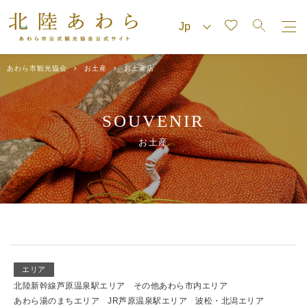
あわら市観光協会
お土産
お土産店
SOUVENIR
お土産
エリア
北陸新幹線芦原温泉駅エリア
その他あわら市内エリア
あわら湯のまちエリア
JR芦原温泉駅エリア
波松・北潟エリア