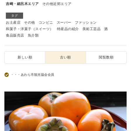
吉崎・細呂木エリア
その他近郊エリア
タグ
お土産店
その他
コンビニ
スーパー
ファッション
和菓子・洋菓子（スイーツ）
特産品の紹介
美術工芸品
酒
食品販売店
魚介類
新しい順
古い順
閲覧数順
・・・あわら市観光協会会員