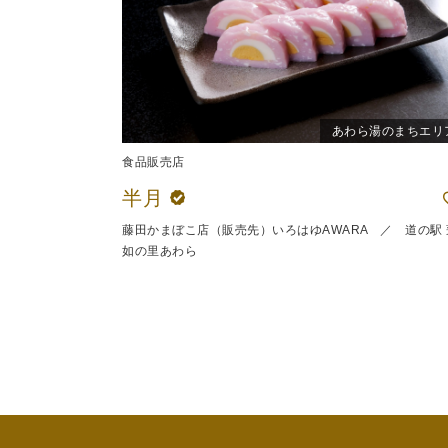
あわら湯のまちエリ
食品販売店
半月
藤田かまぼこ店（販売先）いろはゆAWARA ／ 道の駅 
如の里あわら