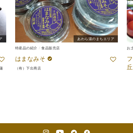
ア
あわら湯のまちエリア
特産品の紹介
食品販売店
お
はまなみそ
フ
蓮
（有）下出商店