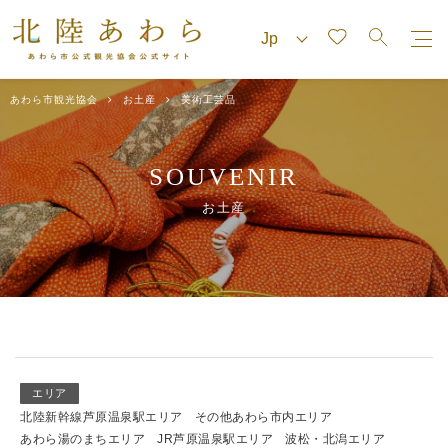
あわら市観光協会
お土産
美術工芸品
SOUVENIR
お土産
エリア
北陸新幹線芦原温泉駅エリア
その他あわら市内エリア
あわら湯のまちエリア
JR芦原温泉駅エリア
波松・北潟エリア