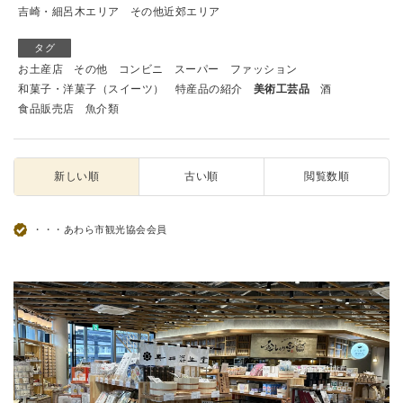
吉崎・細呂木エリア
その他近郊エリア
タグ
お土産店
その他
コンビニ
スーパー
ファッション
和菓子・洋菓子（スイーツ）
特産品の紹介
美術工芸品
酒
食品販売店
魚介類
新しい順
古い順
閲覧数順
・・・あわら市観光協会会員