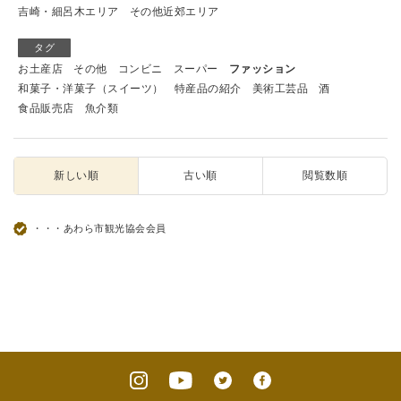
吉崎・細呂木エリア
その他近郊エリア
タグ
お土産店
その他
コンビニ
スーパー
ファッション
和菓子・洋菓子（スイーツ）
特産品の紹介
美術工芸品
酒
食品販売店
魚介類
新しい順
古い順
閲覧数順
・・・あわら市観光協会会員