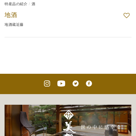
特産品の紹介
酒
地酒
地酒蔵近藤