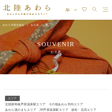
あわら市観光協会
お土産
酒
SOUVENIR
お土産
エリア
北陸新幹線芦原温泉駅エリア
その他あわら市内エリア
あわら湯のまちエリア
JR芦原温泉駅エリア
波松・北潟エリア