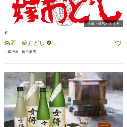
吉崎・細呂木エリア
酒
銘酒 嫁おどし
古鍛冶屋 岡田酒店