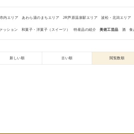
市内エリア
あわら湯のまちエリア
JR芦原温泉駅エリア
波松・北潟エリア
ァッション
和菓子・洋菓子（スイーツ）
特産品の紹介
美術工芸品
酒
食
新しい順
古い順
閲覧数順