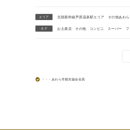
エリア
北陸新幹線芦原温泉駅エリア
その他あわら
タグ
お土産店
その他
コンビニ
スーパー
フ
・・・あわら市観光協会会員