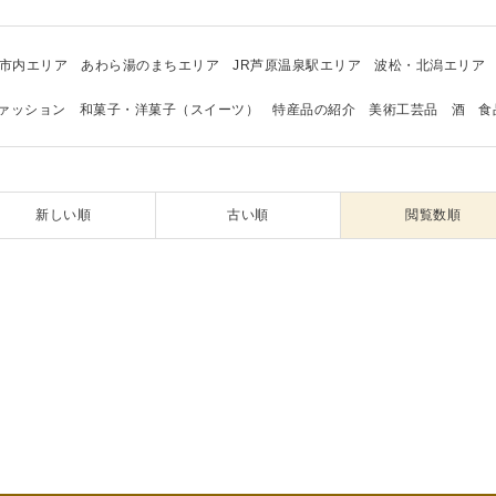
市内エリア
あわら湯のまちエリア
JR芦原温泉駅エリア
波松・北潟エリア
ァッション
和菓子・洋菓子（スイーツ）
特産品の紹介
美術工芸品
酒
食
新しい順
古い順
閲覧数順