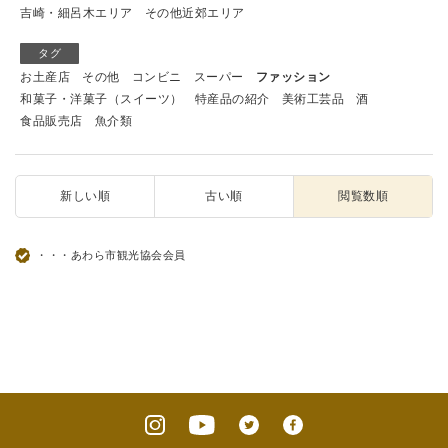
吉崎・細呂木エリア
その他近郊エリア
タグ
お土産店
その他
コンビニ
スーパー
ファッション
和菓子・洋菓子（スイーツ）
特産品の紹介
美術工芸品
酒
食品販売店
魚介類
新しい順
古い順
閲覧数順
・・・あわら市観光協会会員