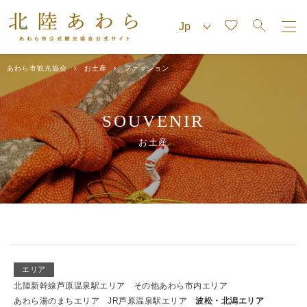
あわら市観光協会
お土産
ファッション
SOUVENIR
お土産
エリア
北陸新幹線芦原温泉駅エリア
その他あわら市内エリア
あわら湯のまちエリア
JR芦原温泉駅エリア
波松・北潟エリア