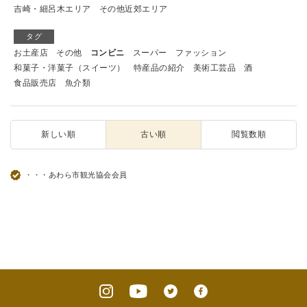
吉崎・細呂木エリア
その他近郊エリア
タグ
お土産店
その他
コンビニ
スーパー
ファッション
和菓子・洋菓子（スイーツ）
特産品の紹介
美術工芸品
酒
食品販売店
魚介類
新しい順
古い順
閲覧数順
・・・あわら市観光協会会員