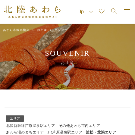
あわら市観光協会
お土産
コンビニ
SOUVENIR
お土産
エリア
北陸新幹線芦原温泉駅エリア
その他あわら市内エリア
あわら湯のまちエリア
JR芦原温泉駅エリア
波松・北潟エリア