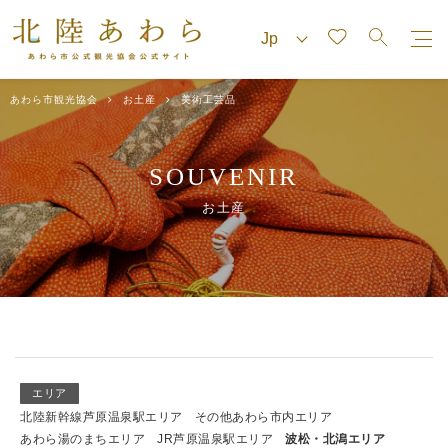
あわら市観光協会
お土産
美術工芸品
SOUVENIR
お土産
エリア
北陸新幹線芦原温泉駅エリア
その他あわら市内エリア
あわら湯のまちエリア
JR芦原温泉駅エリア
波松・北潟エリア