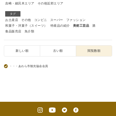
吉崎・細呂木エリア
その他近郊エリア
タグ
お土産店
その他
コンビニ
スーパー
ファッション
和菓子・洋菓子（スイーツ）
特産品の紹介
美術工芸品
酒
食品販売店
魚介類
新しい順
古い順
閲覧数順
・・・あわら市観光協会会員