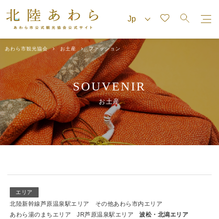
あわら市観光協会
お土産
ファッション
SOUVENIR
お土産
エリア
北陸新幹線芦原温泉駅エリア
その他あわら市内エリア
あわら湯のまちエリア
JR芦原温泉駅エリア
波松・北潟エリア