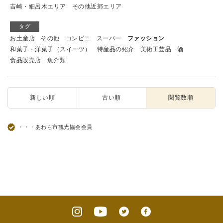
吉崎・細呂木エリア
その他近郊エリア
タグ
お土産店
その他
コンビニ
スーパー
ファッション
和菓子・洋菓子（スイーツ）
特産品の紹介
美術工芸品
酒
食品販売店
魚介類
新しい順
古い順
閲覧数順
・・・あわら市観光協会会員