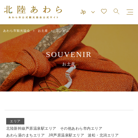
あわら市観光協会
お土産
コンビニ
SOUVENIR
お土産
エリア
北陸新幹線芦原温泉駅エリア
その他あわら市内エリア
あわら湯のまちエリア
JR芦原温泉駅エリア
波松・北潟エリア