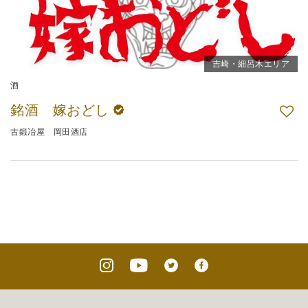
吉崎・細呂木エリア
酒
銘酒 嫁おどし
古鍛冶屋 岡田酒店