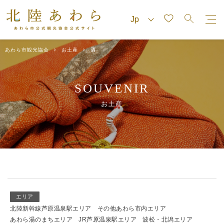
あわら市観光協会
お土産
酒
SOUVENIR
お土産
エリア
北陸新幹線芦原温泉駅エリア
その他あわら市内エリア
あわら湯のまちエリア
JR芦原温泉駅エリア
波松・北潟エリア