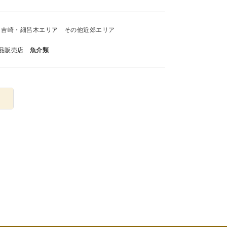
吉崎・細呂木エリア
その他近郊エリア
品販売店
魚介類