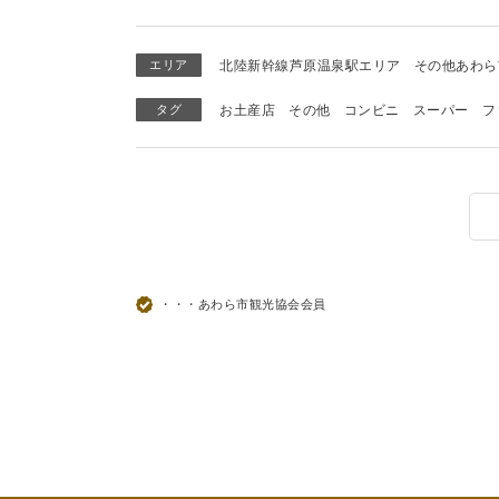
エリア
北陸新幹線芦原温泉駅エリア
その他あわら
タグ
お土産店
その他
コンビニ
スーパー
フ
・・・あわら市観光協会会員