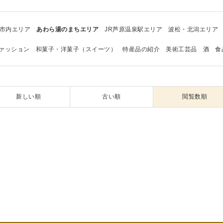
市内エリア
あわら湯のまちエリア
JR芦原温泉駅エリア
波松・北潟エリア
ァッション
和菓子・洋菓子（スイーツ）
特産品の紹介
美術工芸品
酒
食
新しい順
古い順
閲覧数順