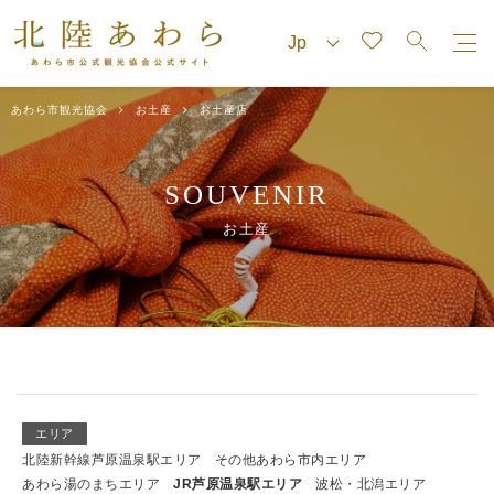
あわら市観光協会
お土産
お土産店
SOUVENIR
お土産
エリア
北陸新幹線芦原温泉駅エリア
その他あわら市内エリア
あわら湯のまちエリア
JR芦原温泉駅エリア
波松・北潟エリア