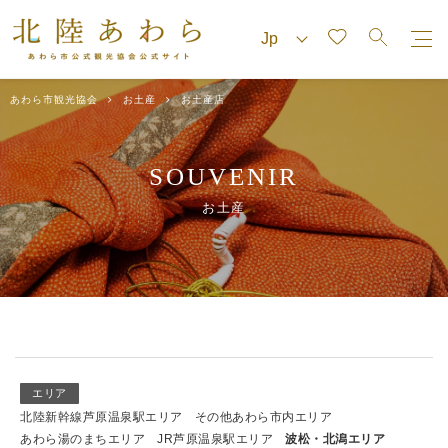
あわら市観光協会
お土産
お土産店
SOUVENIR
お土産
エリア
北陸新幹線芦原温泉駅エリア
その他あわら市内エリア
あわら湯のまちエリア
JR芦原温泉駅エリア
波松・北潟エリア