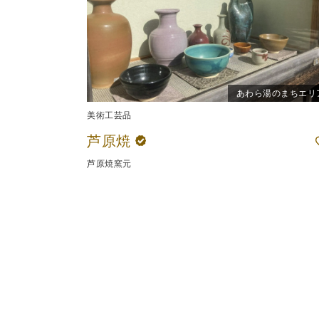
あわら湯のまちエリ
美術工芸品
芦原焼
芦原焼窯元