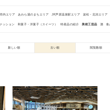
市内エリア
あわら湯のまちエリア
JR芦原温泉駅エリア
波松・北潟エリア
ァッション
和菓子・洋菓子（スイーツ）
特産品の紹介
美術工芸品
酒
食
新しい順
古い順
閲覧数順