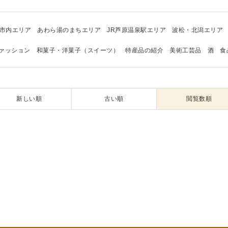
市内エリア
あわら湯のまちエリア
JR芦原温泉駅エリア
波松・北潟エリア
ァッション
和菓子・洋菓子（スイーツ）
特産品の紹介
美術工芸品
酒
食
新しい順
古い順
閲覧数順