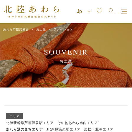
あわら市観光協会
お土産
ファッション
SOUVENIR
お土産
エリア
北陸新幹線芦原温泉駅エリア
その他あわら市内エリア
あわら湯のまちエリア
JR芦原温泉駅エリア
波松・北潟エリア