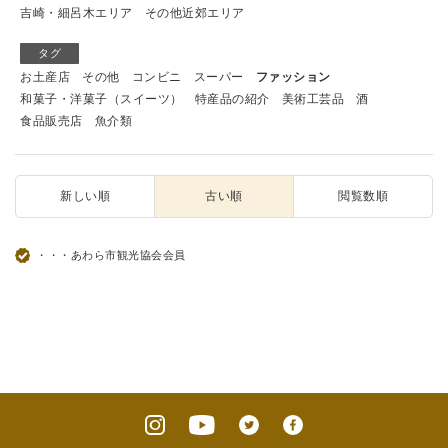
吉崎・細呂木エリア
その他近郊エリア
タグ
お土産店
その他
コンビニ
スーパー
ファッション
和菓子・洋菓子（スイーツ）
特産品の紹介
美術工芸品
酒
食品販売店
魚介類
新しい順
古い順
閲覧数順
・・・あわら市観光協会会員