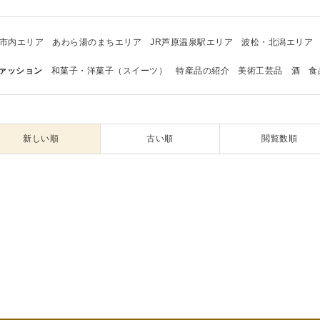
市内エリア
あわら湯のまちエリア
JR芦原温泉駅エリア
波松・北潟エリア
ァッション
和菓子・洋菓子（スイーツ）
特産品の紹介
美術工芸品
酒
食
新しい順
古い順
閲覧数順