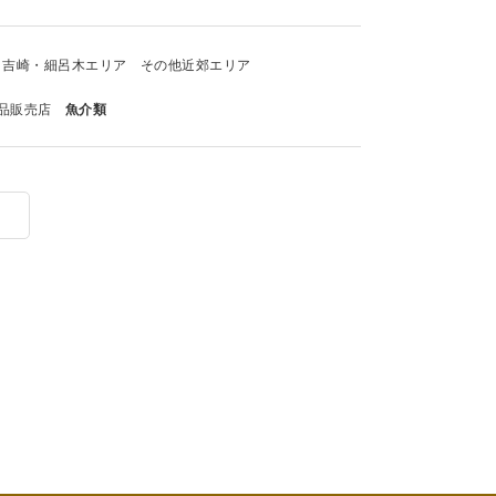
吉崎・細呂木エリア
その他近郊エリア
品販売店
魚介類