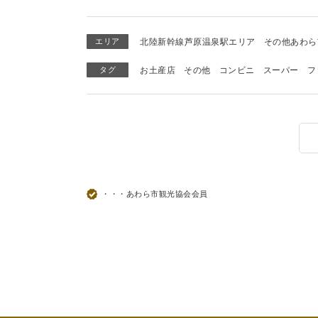
エリア
北陸新幹線芦原温泉駅エリア
その他あわら
タグ
お土産店
その他
コンビニ
スーパー
フ
・・・あわら市観光協会会員