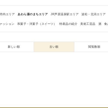
市内エリア
あわら湯のまちエリア
JR芦原温泉駅エリア
波松・北潟エリア
ァッション
和菓子・洋菓子（スイーツ）
特産品の紹介
美術工芸品
酒
食
新しい順
古い順
閲覧数順