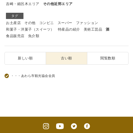
吉崎・細呂木エリア
その他近郊エリア
タグ
お土産店
その他
コンビニ
スーパー
ファッション
和菓子・洋菓子（スイーツ）
特産品の紹介
美術工芸品
酒
食品販売店
魚介類
新しい順
古い順
閲覧数順
・・・あわら市観光協会会員