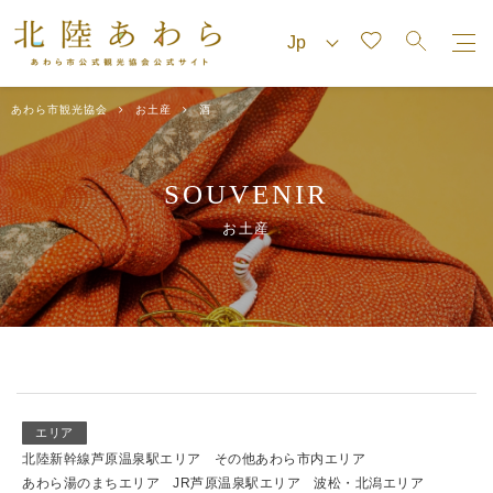
あわら市観光協会
お土産
酒
SOUVENIR
お土産
エリア
北陸新幹線芦原温泉駅エリア
その他あわら市内エリア
あわら湯のまちエリア
JR芦原温泉駅エリア
波松・北潟エリア