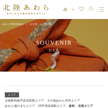
あわら市観光協会
お土産
その他
SOUVENIR
お土産
エリア
北陸新幹線芦原温泉駅エリア
その他あわら市内エリア
あわら湯のまちエリア
JR芦原温泉駅エリア
波松・北潟エリア