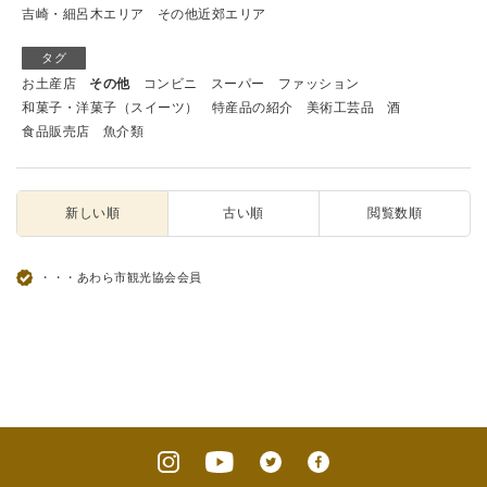
吉崎・細呂木エリア
その他近郊エリア
タグ
お土産店
その他
コンビニ
スーパー
ファッション
和菓子・洋菓子（スイーツ）
特産品の紹介
美術工芸品
酒
食品販売店
魚介類
新しい順
古い順
閲覧数順
・・・あわら市観光協会会員