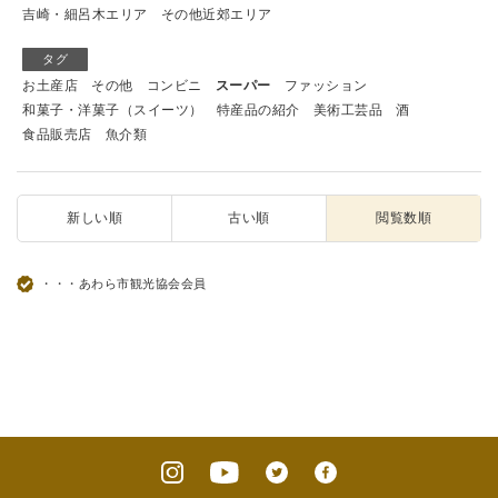
吉崎・細呂木エリア
その他近郊エリア
タグ
お土産店
その他
コンビニ
スーパー
ファッション
和菓子・洋菓子（スイーツ）
特産品の紹介
美術工芸品
酒
食品販売店
魚介類
新しい順
古い順
閲覧数順
・・・あわら市観光協会会員