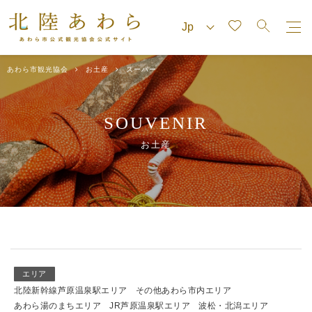
あわら市観光協会
お土産
スーパー
SOUVENIR
お土産
エリア
北陸新幹線芦原温泉駅エリア
その他あわら市内エリア
あわら湯のまちエリア
JR芦原温泉駅エリア
波松・北潟エリア