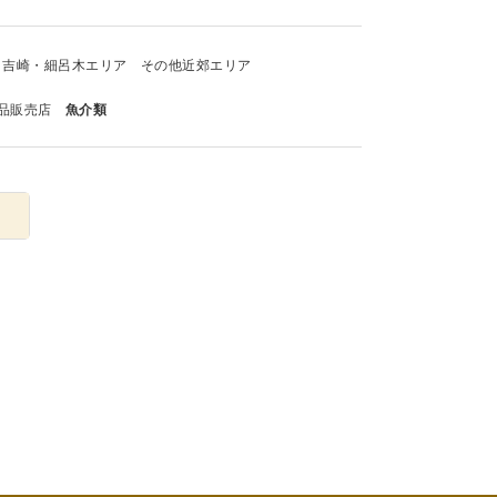
吉崎・細呂木エリア
その他近郊エリア
品販売店
魚介類