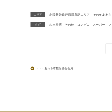
エリア
北陸新幹線芦原温泉駅エリア
その他あわら
タグ
お土産店
その他
コンビニ
スーパー
フ
・・・あわら市観光協会会員