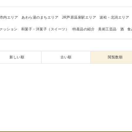
市内エリア
あわら湯のまちエリア
JR芦原温泉駅エリア
波松・北潟エリア
ァッション
和菓子・洋菓子（スイーツ）
特産品の紹介
美術工芸品
酒
食
新しい順
古い順
閲覧数順