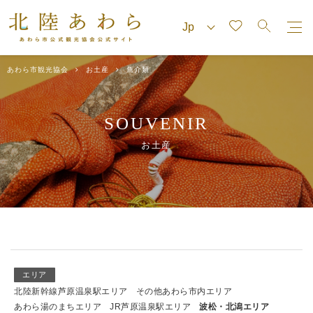
あわら市観光協会
お土産
魚介類
SOUVENIR
お土産
エリア
北陸新幹線芦原温泉駅エリア
その他あわら市内エリア
あわら湯のまちエリア
JR芦原温泉駅エリア
波松・北潟エリア