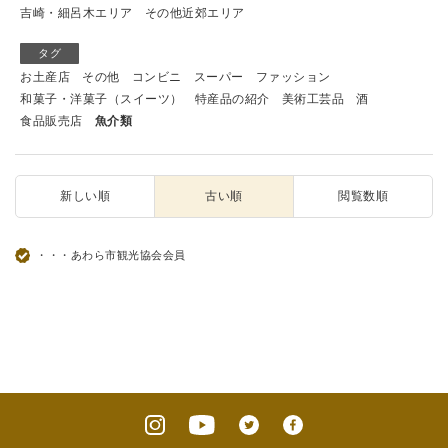
吉崎・細呂木エリア
その他近郊エリア
タグ
お土産店
その他
コンビニ
スーパー
ファッション
和菓子・洋菓子（スイーツ）
特産品の紹介
美術工芸品
酒
食品販売店
魚介類
新しい順
古い順
閲覧数順
・・・あわら市観光協会会員