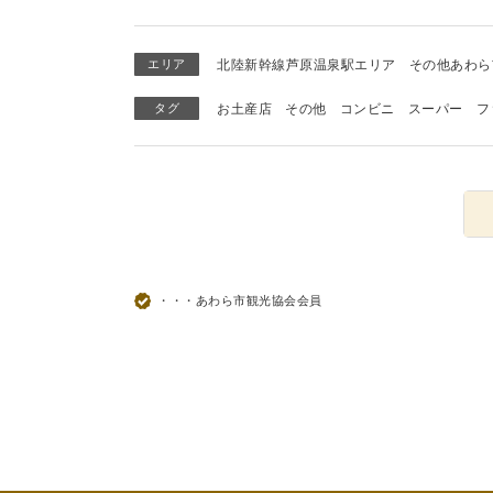
エリア
北陸新幹線芦原温泉駅エリア
その他あわら
タグ
お土産店
その他
コンビニ
スーパー
フ
・・・あわら市観光協会会員