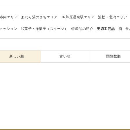
市内エリア
あわら湯のまちエリア
JR芦原温泉駅エリア
波松・北潟エリア
ァッション
和菓子・洋菓子（スイーツ）
特産品の紹介
美術工芸品
酒
食
新しい順
古い順
閲覧数順