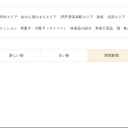
市内エリア
あわら湯のまちエリア
JR芦原温泉駅エリア
波松・北潟エリア
ァッション
和菓子・洋菓子（スイーツ）
特産品の紹介
美術工芸品
酒
食
新しい順
古い順
閲覧数順