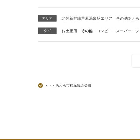
エリア
北陸新幹線芦原温泉駅エリア
その他あわら
タグ
お土産店
その他
コンビニ
スーパー
フ
・・・あわら市観光協会会員