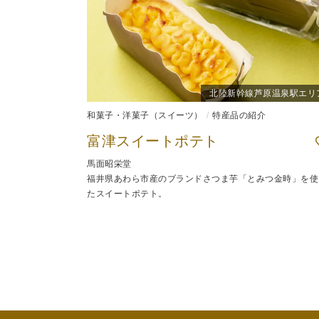
北陸新幹線芦原温泉駅エリ
和菓子・洋菓子（スイーツ）
特産品の紹介
富津スイートポテト
馬面昭栄堂
福井県あわら市産のブランドさつま芋「とみつ金時」を使
たスイートポテト。