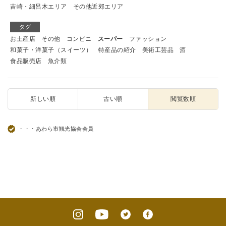
吉崎・細呂木エリア
その他近郊エリア
タグ
お土産店
その他
コンビニ
スーパー
ファッション
和菓子・洋菓子（スイーツ）
特産品の紹介
美術工芸品
酒
食品販売店
魚介類
新しい順
古い順
閲覧数順
・・・あわら市観光協会会員