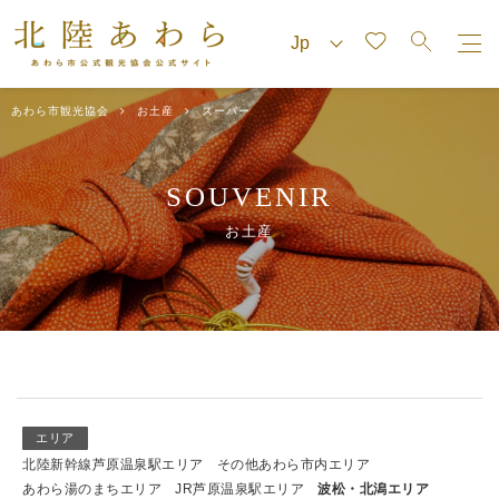
あわら市観光協会
お土産
スーパー
SOUVENIR
お土産
エリア
北陸新幹線芦原温泉駅エリア
その他あわら市内エリア
あわら湯のまちエリア
JR芦原温泉駅エリア
波松・北潟エリア