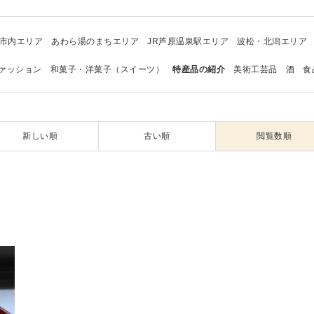
市内エリア
あわら湯のまちエリア
JR芦原温泉駅エリア
波松・北潟エリア
ァッション
和菓子・洋菓子（スイーツ）
特産品の紹介
美術工芸品
酒
食
新しい順
古い順
閲覧数順