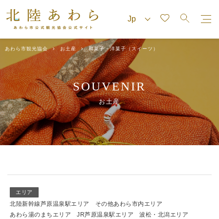
あわら市観光協会
お土産
和菓子・洋菓子（スイーツ）
SOUVENIR
お土産
エリア
北陸新幹線芦原温泉駅エリア
その他あわら市内エリア
あわら湯のまちエリア
JR芦原温泉駅エリア
波松・北潟エリア