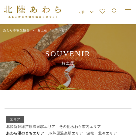
あわら市観光協会
お土産
コンビニ
SOUVENIR
お土産
エリア
北陸新幹線芦原温泉駅エリア
その他あわら市内エリア
あわら湯のまちエリア
JR芦原温泉駅エリア
波松・北潟エリア