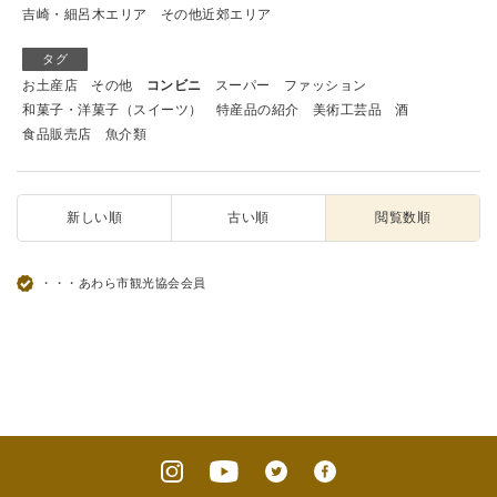
吉崎・細呂木エリア
その他近郊エリア
タグ
お土産店
その他
コンビニ
スーパー
ファッション
和菓子・洋菓子（スイーツ）
特産品の紹介
美術工芸品
酒
食品販売店
魚介類
新しい順
古い順
閲覧数順
・・・あわら市観光協会会員