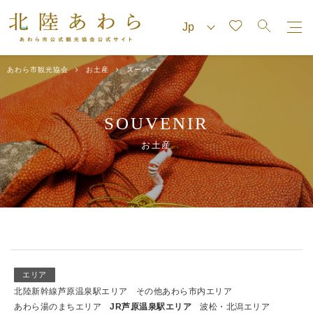
あわら市観光協会
お土産
スーパー
SOUVENIR
お土産
エリア
北陸新幹線芦原温泉駅エリア
その他あわら市内エリア
あわら湯のまちエリア
JR芦原温泉駅エリア
波松・北潟エリア