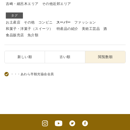
吉崎・細呂木エリア
その他近郊エリア
タグ
お土産店
その他
コンビニ
スーパー
ファッション
和菓子・洋菓子（スイーツ）
特産品の紹介
美術工芸品
酒
食品販売店
魚介類
新しい順
古い順
閲覧数順
・・・あわら市観光協会会員