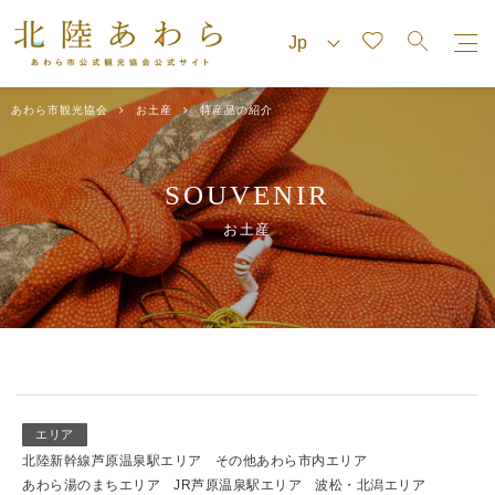
あわら市観光協会
お土産
特産品の紹介
SOUVENIR
お土産
エリア
北陸新幹線芦原温泉駅エリア
その他あわら市内エリア
あわら湯のまちエリア
JR芦原温泉駅エリア
波松・北潟エリア