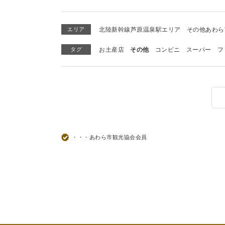
エリア
北陸新幹線芦原温泉駅エリア
その他あわら
タグ
お土産店
その他
コンビニ
スーパー
フ
・・・あわら市観光協会会員