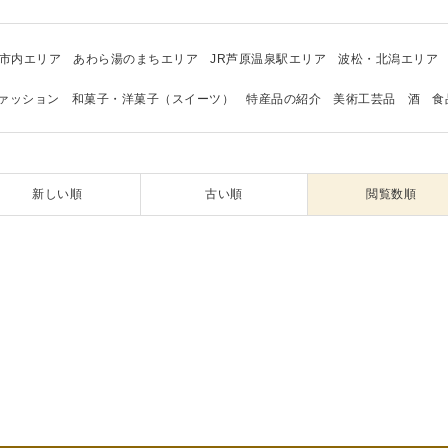
市内エリア
あわら湯のまちエリア
JR芦原温泉駅エリア
波松・北潟エリア
ァッション
和菓子・洋菓子（スイーツ）
特産品の紹介
美術工芸品
酒
食
新しい順
古い順
閲覧数順