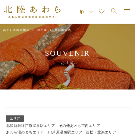
あわら市観光協会
お土産
食品販売店
SOUVENIR
お土産
エリア
北陸新幹線芦原温泉駅エリア
その他あわら市内エリア
あわら湯のまちエリア
JR芦原温泉駅エリア
波松・北潟エリア