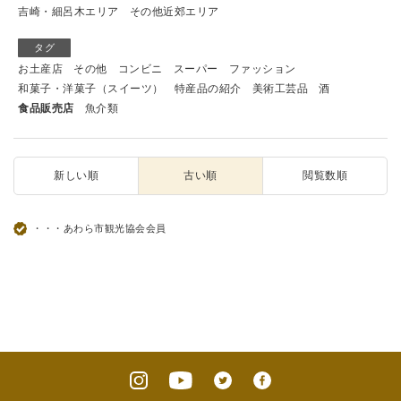
吉崎・細呂木エリア
その他近郊エリア
タグ
お土産店
その他
コンビニ
スーパー
ファッション
和菓子・洋菓子（スイーツ）
特産品の紹介
美術工芸品
酒
食品販売店
魚介類
新しい順
古い順
閲覧数順
・・・あわら市観光協会会員