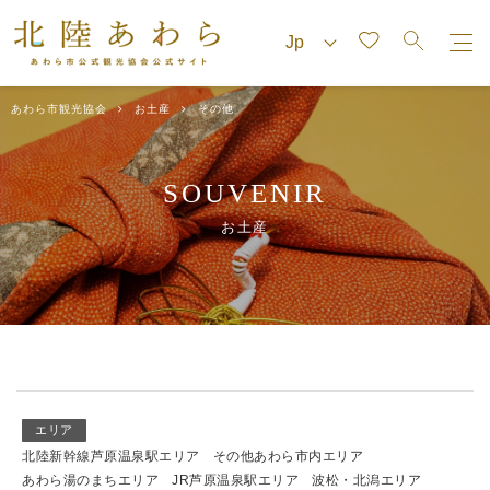
あわら市観光協会
お土産
その他
SOUVENIR
お土産
エリア
北陸新幹線芦原温泉駅エリア
その他あわら市内エリア
あわら湯のまちエリア
JR芦原温泉駅エリア
波松・北潟エリア