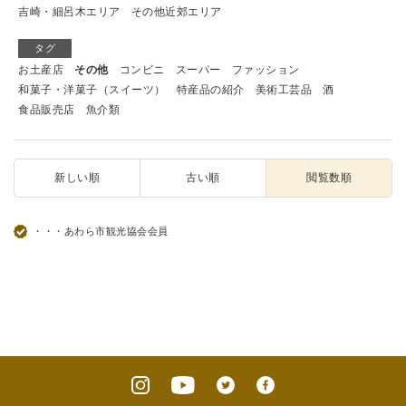
吉崎・細呂木エリア
その他近郊エリア
タグ
お土産店
その他
コンビニ
スーパー
ファッション
和菓子・洋菓子（スイーツ）
特産品の紹介
美術工芸品
酒
食品販売店
魚介類
新しい順
古い順
閲覧数順
・・・あわら市観光協会会員