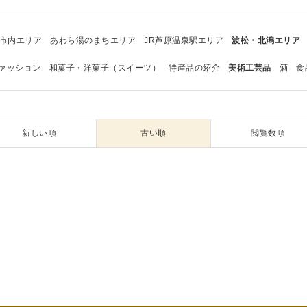
市内エリア
あわら湯のまちエリア
JR芦原温泉駅エリア
波松・北潟エリア
ァッション
和菓子・洋菓子（スイーツ）
特産品の紹介
美術工芸品
酒
食
新しい順
古い順
閲覧数順