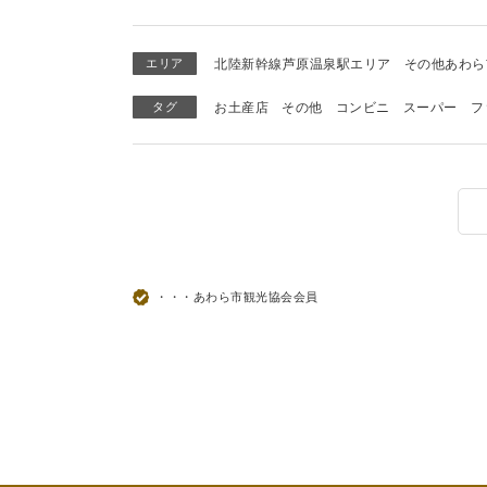
エリア
北陸新幹線芦原温泉駅エリア
その他あわら
タグ
お土産店
その他
コンビニ
スーパー
フ
・・・あわら市観光協会会員