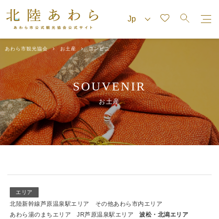
あわら市観光協会
お土産
コンビニ
SOUVENIR
お土産
エリア
北陸新幹線芦原温泉駅エリア
その他あわら市内エリア
あわら湯のまちエリア
JR芦原温泉駅エリア
波松・北潟エリア