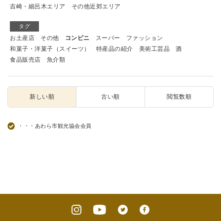
吉崎・細呂木エリア
その他近郊エリア
タグ
お土産店
その他
コンビニ
スーパー
ファッション
和菓子・洋菓子（スイーツ）
特産品の紹介
美術工芸品
酒
食品販売店
魚介類
新しい順
古い順
閲覧数順
・・・あわら市観光協会会員