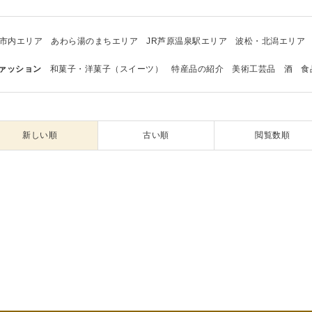
市内エリア
あわら湯のまちエリア
JR芦原温泉駅エリア
波松・北潟エリア
ァッション
和菓子・洋菓子（スイーツ）
特産品の紹介
美術工芸品
酒
食
新しい順
古い順
閲覧数順