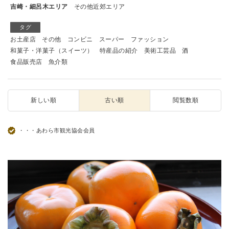
吉崎・細呂木エリア
その他近郊エリア
タグ
お土産店
その他
コンビニ
スーパー
ファッション
和菓子・洋菓子（スイーツ）
特産品の紹介
美術工芸品
酒
食品販売店
魚介類
新しい順
古い順
閲覧数順
・・・あわら市観光協会会員