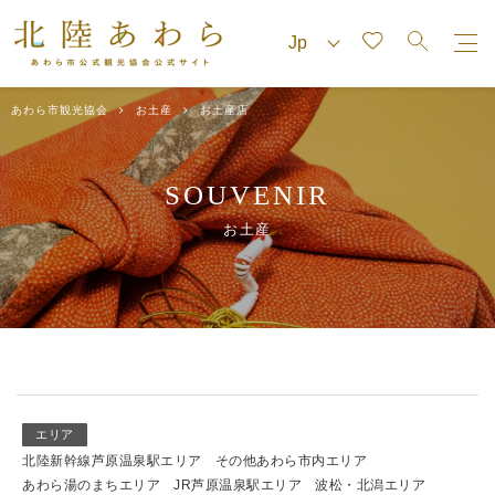
あわら市観光協会
お土産
お土産店
SOUVENIR
お土産
エリア
北陸新幹線芦原温泉駅エリア
その他あわら市内エリア
あわら湯のまちエリア
JR芦原温泉駅エリア
波松・北潟エリア