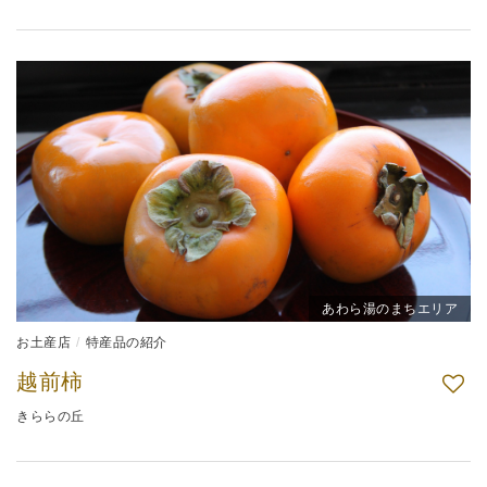
あわら湯のまちエリア
お土産店
特産品の紹介
越前柿
きららの丘