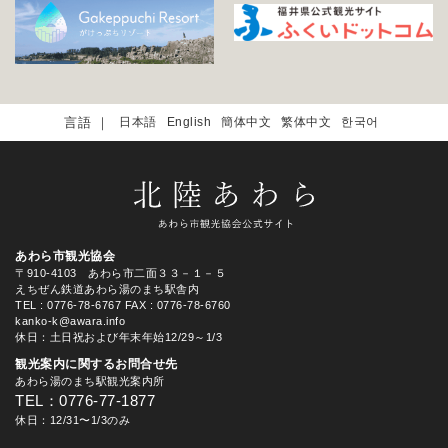
日本語
English
簡体中文
繁体中文
한국어
あわら市観光協会
〒910-4103 あわら市二面３３－１－５
えちぜん鉄道あわら湯のまち駅舎内
TEL
: 0776-78-6767
FAX : 0776-78-6760
kanko-k@awara.info
休日：土日祝および年末年始12/29～1/3
観光案内に関するお問合せ先
あわら湯のまち駅観光案内所
TEL：0776-77-1877
休日：12/31〜1/3のみ