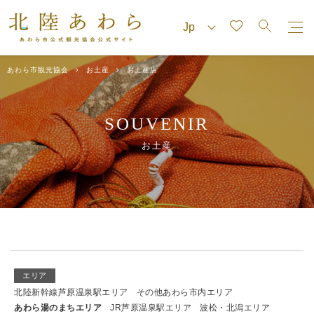
あわら市観光協会
お土産
お土産店
SOUVENIR
お土産
エリア
北陸新幹線芦原温泉駅エリア
その他あわら市内エリア
あわら湯のまちエリア
JR芦原温泉駅エリア
波松・北潟エリア