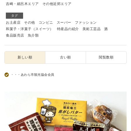
吉崎・細呂木エリア
その他近郊エリア
タグ
お土産店
その他
コンビニ
スーパー
ファッション
和菓子・洋菓子（スイーツ）
特産品の紹介
美術工芸品
酒
食品販売店
魚介類
新しい順
古い順
閲覧数順
・・・あわら市観光協会会員