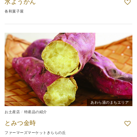
水ようかん
各和菓子屋
あわら湯のまちエリア
お土産店
特産品の紹介
とみつ金時
ファーマーズマーケットきららの丘