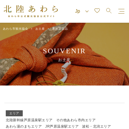
あわら市観光協会
お土産
美術工芸品
SOUVENIR
お土産
エリア
北陸新幹線芦原温泉駅エリア
その他あわら市内エリア
あわら湯のまちエリア
JR芦原温泉駅エリア
波松・北潟エリア