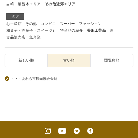
吉崎・細呂木エリア
その他近郊エリア
タグ
お土産店
その他
コンビニ
スーパー
ファッション
和菓子・洋菓子（スイーツ）
特産品の紹介
美術工芸品
酒
食品販売店
魚介類
新しい順
古い順
閲覧数順
・・・あわら市観光協会会員