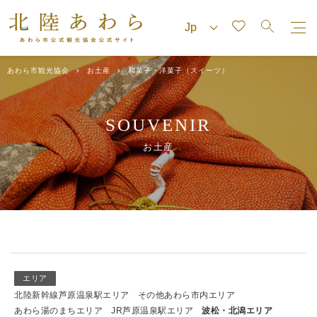
あわら市観光協会
お土産
和菓子・洋菓子（スイーツ）
SOUVENIR
お土産
エリア
北陸新幹線芦原温泉駅エリア
その他あわら市内エリア
あわら湯のまちエリア
JR芦原温泉駅エリア
波松・北潟エリア