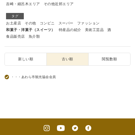
吉崎・細呂木エリア
その他近郊エリア
タグ
お土産店
その他
コンビニ
スーパー
ファッション
和菓子・洋菓子（スイーツ）
特産品の紹介
美術工芸品
酒
食品販売店
魚介類
新しい順
古い順
閲覧数順
・・・あわら市観光協会会員